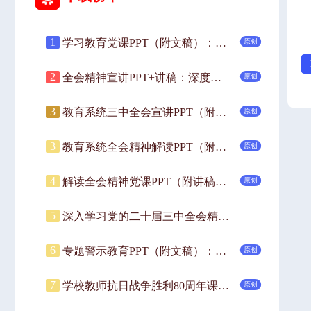
1
学习教育党课PPT（附文稿）：以镜为鉴，锤炼过硬作风，严守廉洁自律底线.pptx
原创
2
全会精神宣讲PPT+讲稿：深度解读党的二十届三中全会精神.pptx
原创
3
教育系统三中全会宣讲PPT（附讲稿）：深入领会二十届三中全会关于教育领域改革的新要求，坚持立德树人，深化教育综合改革.pptx
原创
3
教育系统全会精神解读PPT（附讲稿）：党的二十届三中全会引领下的教育领域改革新动向.pptx
原创
4
解读全会精神党课PPT（附讲稿）：深入学习党的二十届三中全会精神.pptx
原创
5
深入学习党的二十届三中全会精神专题党课ppt（含讲稿）.pptx
6
专题警示教育PPT（附文稿）：警惕违规吃喝小事，以案为鉴筑牢思想防线、严守纪律底线.pptx
原创
7
学校教师抗日战争胜利80周年课件(附文稿)—以史为鉴明志，砥砺青春奋进.pptx
原创