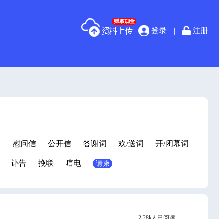
登录
|
注册
函
慰问信
公开信
答谢词
欢/送词
开/闭幕词
讣告
挽联
唁电
请柬
2.28k人已阅读