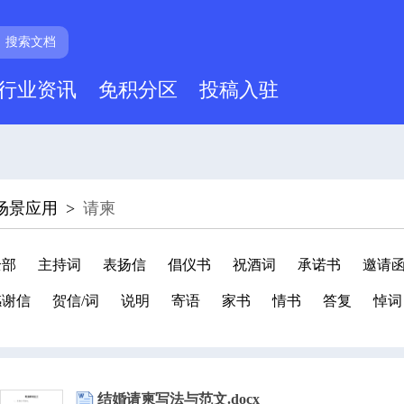
搜索文档
行业资讯
免积分区
投稿入驻
场景应用
>
请柬
全部
主持词
表扬信
倡仪书
祝酒词
承诺书
邀请
感谢信
贺信/词
说明
寄语
家书
情书
答复
悼词
结婚请柬写法与范文.docx