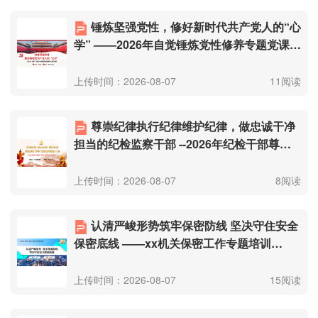
锤炼坚强党性，修好新时代共产党人的“心
学” ——2026年自觉锤炼党性修养专题党课
（附文稿）.pptx
上传时间：2026-08-07
11阅读
尊崇纪律执行纪律维护纪律，做忠诚干净
担当的纪检监察干部 --2026年纪检干部尊
崇・执行・维护纪律专题党课（附文
稿）.pptx
上传时间：2026-08-07
8阅读
认清严峻形势筑牢保密防线 坚决守住安全
保密底线 ——xx机关保密工作专题培训
会.pptx
上传时间：2026-08-07
15阅读