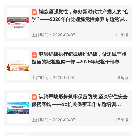
锤炼坚强党性，修好新时代共产党人的“心
学” ——2026年自觉锤炼党性修养专题党课
（附文稿）.pptx
上传时间：2026-08-07
11阅读
尊崇纪律执行纪律维护纪律，做忠诚干净
担当的纪检监察干部 --2026年纪检干部尊
崇・执行・维护纪律专题党课（附文
稿）.pptx
上传时间：2026-08-07
8阅读
认清严峻形势筑牢保密防线 坚决守住安全
保密底线 ——xx机关保密工作专题培训
会.pptx
上传时间：2026-08-07
15阅读