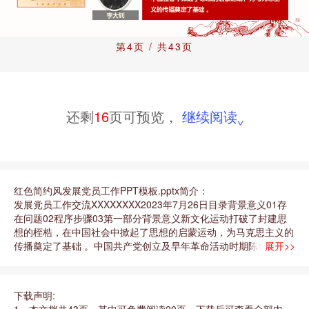
第4页 / 共43页
还剩
16
页可预览，
继续阅读
红色简约风发展党员工作PPT模板.pptx简介：
发展党员工作交流XXXXXXXX2023年7月26日目录背景意义01存
在问题02程序步骤03第一部分背景意义新文化运动打破了封建思
想的桎梏，在中国社会中掀起了思想的启蒙运动，为马克思主义的
传播奠定了基础 。中国共产党创立及早年革命活动时期陈独秀蔡
展开>>
元培胡适鲁迅李大钊五四运动标志着我国新民主主义革命的开端，
马克思主义在中国更为广泛的传播，并日益与中国工人运动的结
合。 中国共产党创立及早年革命活动时期马克思主义在中国的广
下载声明:
泛传播，为中国共产党的产生奠定了思想基础1918年10月，五四
1、本文档共43页，其中可免费阅读20页，下载后可查看全部内