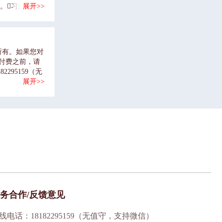
。习近平总
展开>>
会主义制度不
没有历史眼
书记讲到封建
盛极而衰的历
所有。如果您对
权以贿成，又
付费之前，请
同志曾指出：
95159（无
这个落后的农
展开>>
高纪律性，就
谢伟思指出：
和礼节俗套，
失领导权原因
分析了国民党
。为什么要全
惠说：以前听
即预料战后国
于经济灾难，
存有敬畏之心第
略，把全面从严
务合作/反馈意见
血肉联系、人
加强党的领导
正是习近平总书
线电话：18182295159（无值守，支持微信）