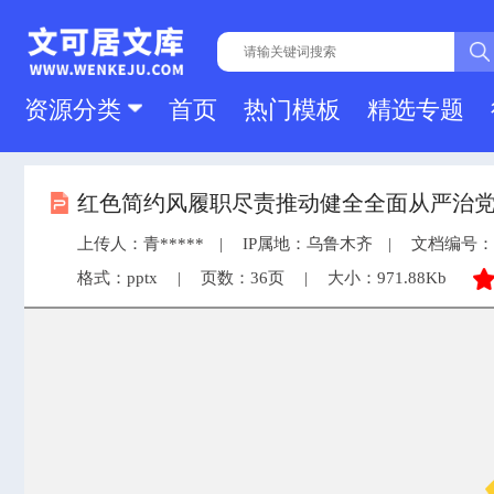
资源分类
首页
热门模板
精选专题
红色简约风履职尽责推动健全全面从严治党体系
上传人：青*****
IP属地：乌鲁木齐
文档编号：ck2
格式：pptx
页数：36页
大小：971.88Kb