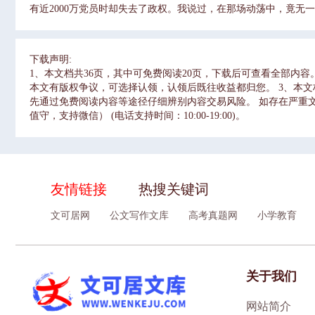
有近2000万党员时却失去了政权。我说过，在那场动荡中，竟无
书记指出：我们要把中国特色社会主义建设好、建设成，需要一
倒，是一个极难极大的风险挑战。曾几何时，苏共何其强大，苏联
光，没有长远眼光，也干不好当下的事情。为什么要全面从严治党
下载声明:
王朝的兴衰更替史时指出：有些封建王朝开始时顺乎潮流、民心
1、本文档共36页，其中可免费阅读20页，下载后可查看全部内
史悲剧。导致悲剧的原因很多，其中一个共同的也是极其重要的
本文有版权争议，可选择认领，认领后既往收益都归您。 3、本
自己解决不了自己的问题，搞得民不聊生、祸乱并生，终致改朝换代
先通过免费阅读内容等途径仔细辨别内容交易风险。 如存在严重文不
得了天下，要能守住，不容易。很多人担心，我们未得天下时艰
值守，支持微信） (电话支持时间：10:00-19:00)。
业国家，一个村长，一个县委书记，可以称王称霸。胜利后，一
会好一些。为什么要全面从严治党国民党失败的历史教训1944年
国民党谋取自我利益的政策和拒绝听取进步的批评意见，已使它失
言辞和行动上都如此。官员和人民与我们的关系，以及中国人相
在于国民党的政策是为自己谋利，为自己考虑，没有为国家、民族
友情链接
热搜关键词
失败的原因，将其归结于腐败二字。胡素珊指出，腐败使得官僚
面从严治党国民党丧失领导权原因在于国民党的政策是为自己谋利
文可居网
公文写作文库
高考真题网
小学教育
到许多外国朋友批评政府贪污无能，以为是过火的话，现在耳闻目
民党必不免与共产党龃龉斗争，却不料有今日这样厉害，更不料战
他再三慨叹说：现在真是活不下去了。为什么要全面从严治党国民
二 章全面从严治党的成就和启示全面从严治党的成就习近平总书
关于我们
治党纳入四个全面战略布局，探索出依靠自我革命跳出历史周期
民衷心拥护的历史主动，赢得了全党高度团结统一、走在时代前
和党的建设，坚决改变管党治党宽松软状况01党的十八大以来，
网站简介