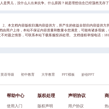
一人是男儿，没什么人出来抗争。什么原因？就是理想信念已经荡然无存了
个很长的历史时期。在这个漫长历史进程中，确保中国共产党不垮、中国社
何其强大，现在早已是故国不堪回首月明中了。一代人干一代人的事，但
封建王朝兴衰更替的根本原因是统治集团自身没有管理好权力习近平总
归附，尚能励精图治、以图中兴，遂致功业大成、天下太平，但都未能摆脱
容。 2、本文档内容版权归属内容提供方，所产生的收益全部归内容提供方
原因就是统治集团贪图享乐、穷奢极欲，昏庸无道、荒淫无耻，吏治腐败、
文档由用户上传，本站不保证内容质量和数量令您满意，可能有诸多瑕疵，
。为什么要全面从严治党国民党失败的历史教训1948年12月，刘少奇
对题之情形，可联系本站下载客服投诉处理。 文档侵权举报电话：181822
苦奋斗，得天下后可能同国民党一样腐化。他们这种担心有点理由。在中国
定会有些人腐化、官僚化。如果我们党注意到这一方面，加强思想教育，提
，美国著名外交官谢伟思跟随美军观察组考察延安。对于国民党统治区，
去了人民的敬重和支持。对于延安，谢伟思指出：那里不存在铺张粉饰
互之间的关系，都是坦诚、直率和友好的。为什么要全面从严治党国民党丧
、百姓考虑，最终失去了民心。胡素珊在《中国的内战》一书中，详细
机构失去信心和希望，并减弱了它的行政效能。腐败也使得战士的士气颓靡
，为自己考虑，没有为国家、民族、百姓考虑，最终失去了民心。王宠
英语等级
初中教育
大学教育
PPT模板
妙创PPT
击，确是上上下下，大大小小无不腐败，无不贪污。他又说：在重庆时
后的经济灾难会有今日这样，比战争期间更为严重十倍百倍的情形。对
党共产党没有严密的组织没有严格的纪律有严格的纪律对党纪国法
记指出进入新时代，我们就推进反腐败斗争提出一系列新理念新思想新战
帮助中心
版权处理
声明协议
商
率的有效途径。党通过前所未有的反腐倡廉斗争，赢得了保持同人民群众的
列、带领人民实现中华民族伟大复兴的历史主动。全面从严治党的成就全面
习近平总书记采取果断坚决的措施，扭转了过去管党治党宽松软的状况。
使用入门
版权声明
用户协议
热