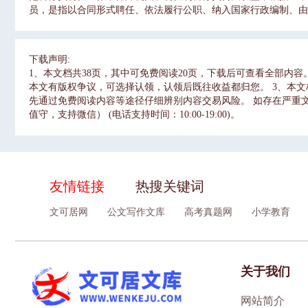
员，是指以合同形式聘任、依法履行公职、纳入国家行政编制、由
章 总则聘任制公务员的管理，坚持党管干部、党管人才原则，坚
重，依照法定的权限、条件、标准和程序进行。机关依据公务员
的综合管理工作。县级以上地方各级公务员主管部门负责本辖区
下载声明:
公务员管理工作。各级公务员主管部门指导同级机关的聘任制公
1、本文档共38页，其中可免费阅读20页，下载后可查看全部内
主要面向专业性较强的职位，确有特殊需要的，也可以面向辅助性
本文有版权争议，可选择认领，认领后既往收益都归您。 3、本
先通过免费阅读内容等途径仔细辨别内容交易风险。 如存在严重文不
值守，支持微信） (电话支持时间：10:00-19:00)。
友情链接
热搜关键词
文可居网
公文写作文库
高考真题网
小学教育
关于我们
网站简介