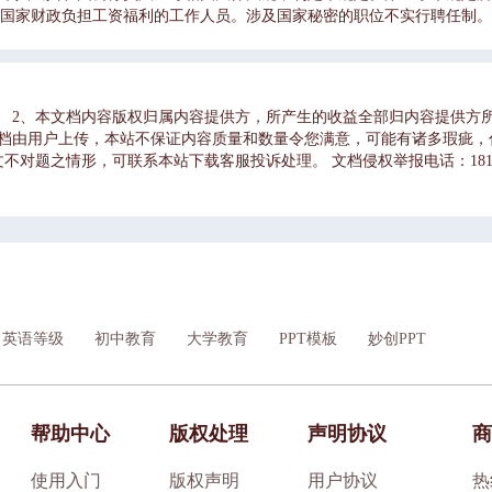
国家财政负担工资福利的工作人员。涉及国家秘密的职位不实行聘任制。
持德才兼备、以德为先，坚持公开、平等、竞争、择优，坚持监督约束与
法和聘任合同对所聘公务员进行管理。第四条中央公务员主管部门负责全国
内聘任制公务员的综合管理工作。上级公务员主管部门指导下级公务员主管
务员管理工作。职位设置与招聘第二章第五条第二章 职位设置与招聘机关
容。 2、本文档内容版权归属内容提供方，所产生的收益全部归内容提供方
职位。聘任为领导职务的，
文档由用户上传，本站不保证内容质量和数量令您满意，可能有诸多瑕疵，
对题之情形，可联系本站下载客服投诉处理。 文档侵权举报电话：181822
英语等级
初中教育
大学教育
PPT模板
妙创PPT
帮助中心
版权处理
声明协议
商
使用入门
版权声明
用户协议
热