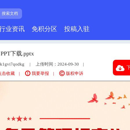
搜索文档
行业资讯
免积分区
投稿入驻
下载.pptx
k1gvi7qodkg
上传时间：2024-09-30
下
点击收藏
我要举报
版权申诉