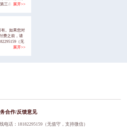
第三条第一
展开>>
激励保障并
聘任制公务员
部门的聘任制
聘任公务员，
所有。如果您对
付费之前，请
95159（无
展开>>
务合作/反馈意见
线电话：18182295159（无值守，支持微信）