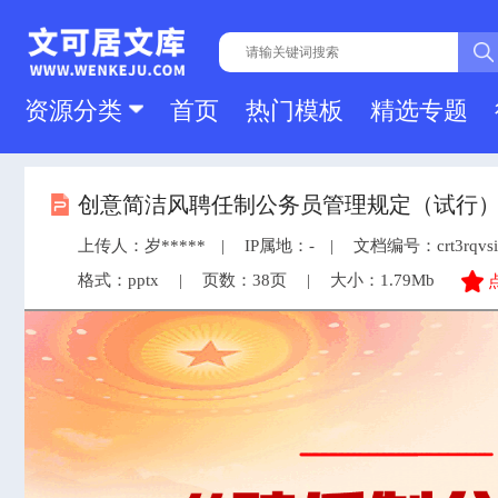
资源分类
首页
热门模板
精选专题
创意简洁风聘任制公务员管理规定（试行）PPT
上传人：岁*****
IP属地：-
文档编号：crt3rqvsi
格式：pptx
页数：38页
大小：1.79Mb