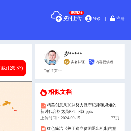
登录
|
注册
岁*****
实名认证
内容提供者
载(12积分)
Ta的主页>>
相似文档
精美创意风2024努力做守纪律和规矩的
新时代合格党员PPT下载.pptx
上传时间：2024-09-15
23页
红色简洁《关于建立贫困退出机制的意